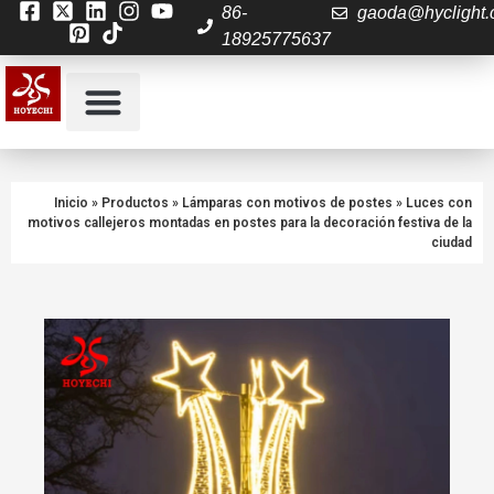
86-
gaoda@hyclight
18925775637
Quiénes somos
PREGUNTAS FRECUENTES
Inicio
»
Productos
»
Lámparas con motivos de postes
»
Luces con
motivos callejeros montadas en postes para la decoración festiva de la
ciudad