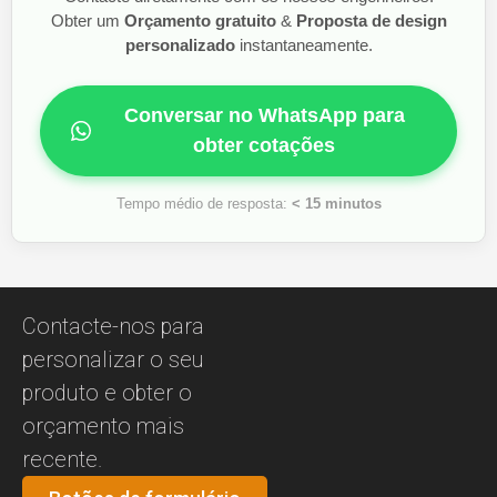
Obter um
Orçamento gratuito
&
Proposta de design
personalizado
instantaneamente.
Conversar no WhatsApp para
obter cotações
Tempo médio de resposta:
< 15 minutos
Contacte-nos para
personalizar o seu
produto e obter o
orçamento mais
recente.