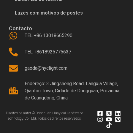
Luzes com motivos de postes
Contacto
TEL +86 13018665290
TEL +8618925775637
gaoda@hyclight.com
Endereço: 3 Jingsheng Road, Langxia Village,
Qiaotou Town, Cidade de Dongguan, Província
de Guangdong, China
Direitos de autor © Dongguan Huayicai Landscape
Technology Co., Ltd. Todos os direitos reservados.