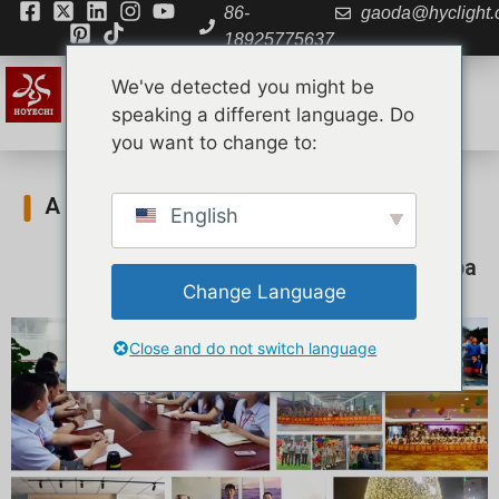
86-
gaoda@hyclight
18925775637
We've detected you might be
speaking a different language. Do
you want to change to:
A nossa equipa
English
Início
»
Sobre nós
»
A nossa equipa
Change Language
Close and do not switch language