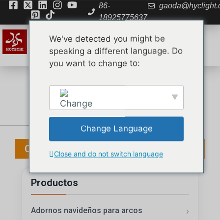
86-
gaoda@hyclight
18925775637
We've detected you might be
speaking a different language. Do
you want to change to:
Quiénes somos
PREGUNTAS FRECUENTES
Change Language
English
CATÁLOGO
Close and do not switch language
Productos
Adornos navideños para arcos