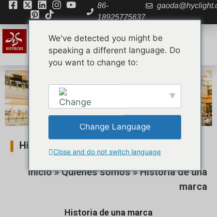
86-
gaoda@hyclight
18925775637
We've detected you might be
speaking a different language. Do
you want to change to:
Change Language
English
Historia de una marca
Close and do not switch language
Inicio
»
Quiénes somos
»
Historia de una
marca
Historia de una marca