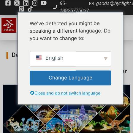
86-
gaoda@hyclight
18925775637
We've detected you might be
speaking a different language. Do
you want to change to:
Descargar
English
Inicio
»
Descargar
Change Language
Close and do not switch language