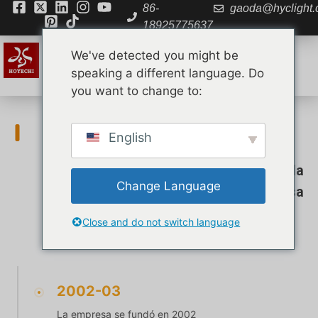
86-
gaoda@hyclight
18925775637
We've detected you might be
speaking a different language. Do
you want to change to:
Historia de la empresa
English
Inicio
»
Quiénes somos
»
Historia de la
Change Language
empresa
Close and do not switch language
2002-03
La empresa se fundó en 2002