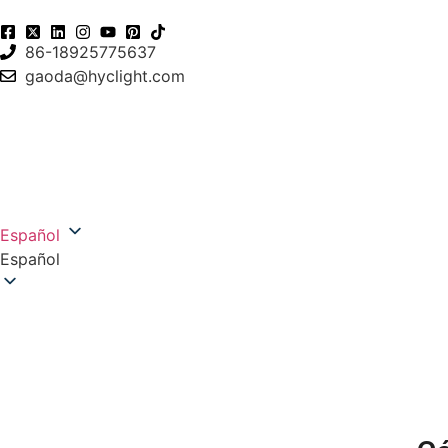
86-18925775637
gaoda@hyclight.com
Español
Español