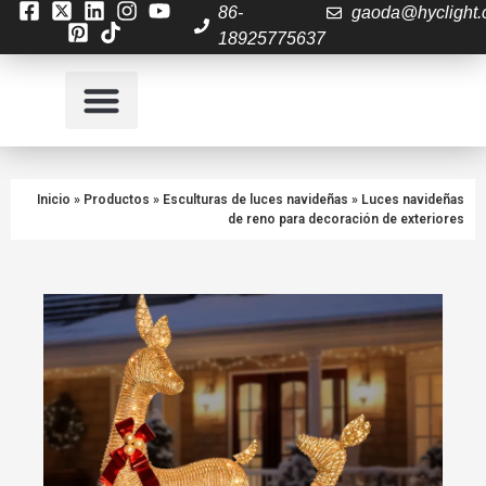
86-
gaoda@hyclight
18925775637
Quiénes somos
PREGUNTAS FRECUENTES
Inicio
»
Productos
»
Esculturas de luces navideñas
»
Luces navideñas
de reno para decoración de exteriores