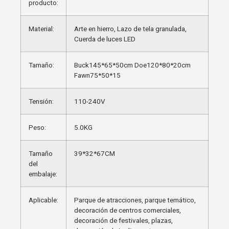
producto:
Material:
Arte en hierro, Lazo de tela granulada,
Cuerda de luces LED
Tamaño:
Buck145*65*50cm Doe120*80*20cm
Fawn75*50*15
Tensión:
110-240V
Peso:
5.0KG
Tamaño
39*32*67CM
del
embalaje:
Aplicable:
Parque de atracciones, parque temático,
decoración de centros comerciales,
decoración de festivales, plazas,