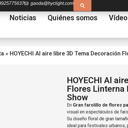
8925775637
gaoda@hyclight.com
Noticias
Quiénes somos
Vídeo
ta
»
HOYECHI Al aire libre 3D Tema Decoración Fl
HOYECHI Al aire
Flores Linterna
Show
En
Gran farolillo de flores p
visual en espectáculos de faroli
Su diseño floral de gran tama
ideal para festivales urbanos,