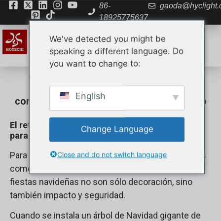
86-
gaoda@hyclight
18925775637
We've detected you might be
speaking a different language. Do
you want to change to:
Diseñamos la iluminación navideña
English
comercial y las esculturas de gran tamaño
más duraderas del mundo
El reto: por qué fracasan los proyectos “listos
Change Language
para usar” a gran escala
Para los ayuntamientos, los gestores inmobiliarios
Close and do not switch language
comerciales y los organizadores de eventos, las
fiestas navideñas no son sólo decoración, sino
también impacto y seguridad.
Cuando se instala un árbol de Navidad gigante de