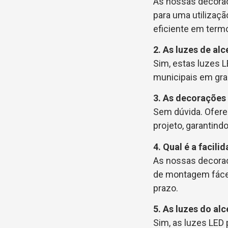
As nossas decoraç
para uma utilizaç
eficiente em term
2. As luzes de al
Sim, estas luzes L
municipais em gra
3. As decorações
Sem dúvida. Ofere
projeto, garantind
4. Qual é a facil
As nossas decoraç
de montagem fácei
prazo.
5. As luzes do al
Sim, as luzes LED