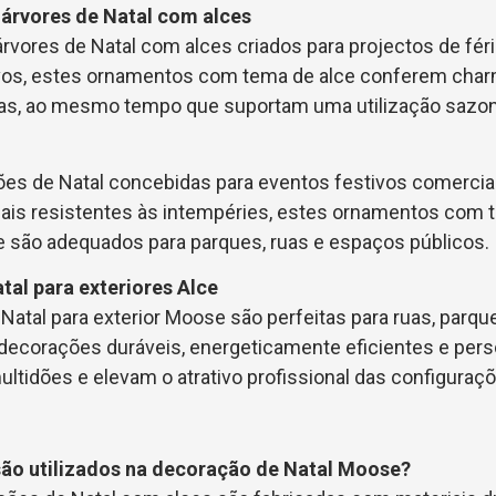
árvores de Natal com alces
vores de Natal com alces criados para projectos de féri
ivos, estes ornamentos com tema de alce conferem charm
cas, ao mesmo tempo que suportam uma utilização sazona
ões de Natal concebidas para eventos festivos comerciai
riais resistentes às intempéries, estes ornamentos com
 e são adequados para parques, ruas e espaços públicos.
al para exteriores Alce
Natal para exterior Moose são perfeitas para ruas, parq
 decorações duráveis, energeticamente eficientes e pers
ultidões e elevam o atrativo profissional das configuraçõ
são utilizados na decoração de Natal Moose?