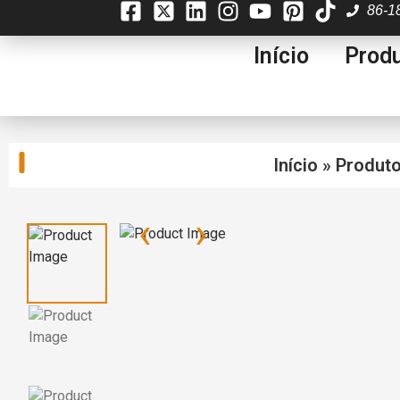
86-1
Início
Prod
Início
»
Produt
‹
›