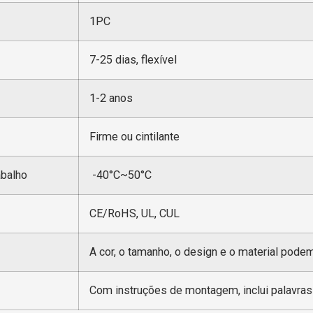
1PC
7-25 dias, flexível
1-2 anos
Firme ou cintilante
abalho
-40°C~50°C
CE/RoHS, UL, CUL
A cor, o tamanho, o design e o material pode
Com instruções de montagem, inclui palavras