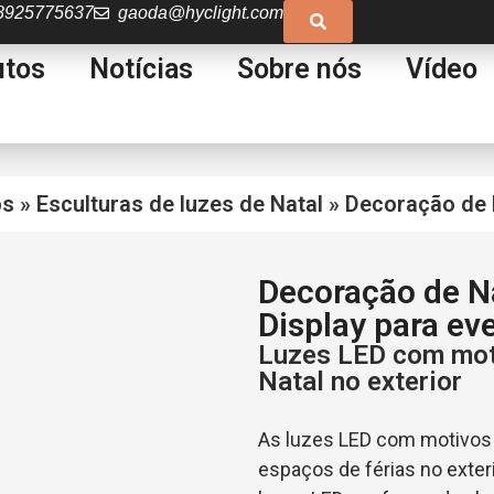
8925775637
gaoda@hyclight.com
utos
Notícias
Sobre nós
Vídeo
os
»
Esculturas de luzes de Natal
»
Decoração de 
Decoração de N
Display para ev
Luzes LED com moti
Natal no exterior
As luzes LED com motivos
espaços de férias no exter