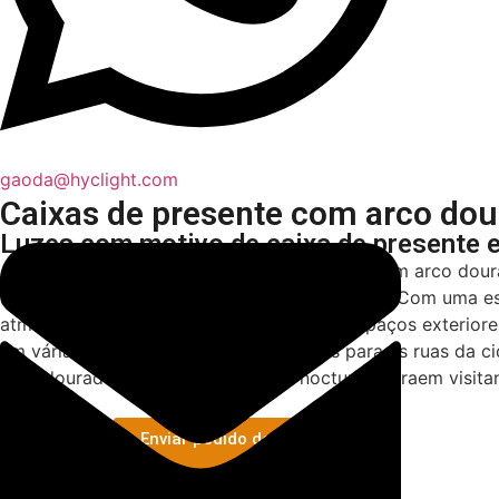
gaoda@hyclight.com
Caixas de presente com arco dou
Luzes com motivo de caixa de presente 
As luzes com motivos de caixas de presente em arco doura
férias apelativas e exibições festivas nas ruas. Com uma
atmosfera natalícia luxuosa e alegre aos espaços exterior
em várias condições climatéricas. Ideais para as ruas da 
arco dourado aumentam a atração nocturna, atraem visitan
Enviar pedido de informação
Whatsapp