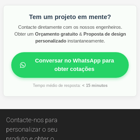
Tem um projeto em mente?
Contacte diretamente com os nossos engenheiros.
Obter um
Orçamento gratuito
&
Proposta de design
personalizado
instantaneamente.
Conversar no WhatsApp para
obter cotações
Tempo médio de resposta:
< 15 minutos
Contacte-nos para
personalizar o seu
produto e obter o