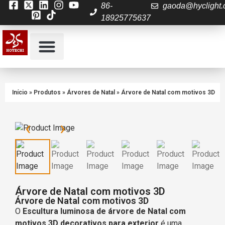
86-
gaoda@hyclight
18925775637
Contactar-nos
Início
»
Produtos
»
Árvores de Natal
»
Árvore de Natal com motivos 3D
‹
›
Árvore de Natal com motivos 3D
Árvore de Natal com motivos 3D
O
Escultura luminosa de árvore de Natal com
motivos 3D decorativos para exterior
é uma