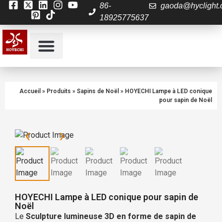
86-
gaoda@hyclight
18925775637
À propos de nous
Contactez nous
Accueil
»
Produits
»
Sapins de Noël
»
HOYECHI Lampe à LED conique
pour sapin de Noël
‹
›
HOYECHI Lampe à LED conique pour sapin de
Noël
Le
Sculpture lumineuse 3D en forme de sapin de