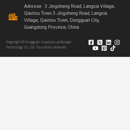
Adresse : 3 Jingsheng Road, Langxia Village,
Qiaotou Town 3 Jingsheng Road, Langxia
Village, Qiaotou Town, Dongguan City,
Guangdong Province, China
Copyright © Dongguan Huayicai Landscape
Technology Co, Ltd. Tous droits réservés.