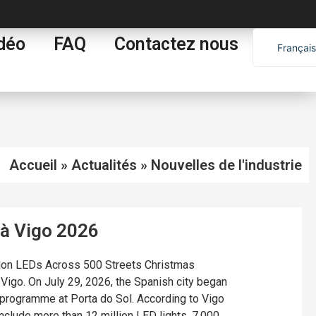
déo
FAQ
Contactez nous
Français
English
Español
العربية
Portugu
Accueil
»
Actualités
»
Nouvelles de l'industrie
 à Vigo 2026
lion LEDs Across 500 Streets Christmas
 Vigo. On July 29, 2026, the Spanish city began
g programme at Porta do Sol. According to Vigo
 include more than 12 million LED lights, 7,000