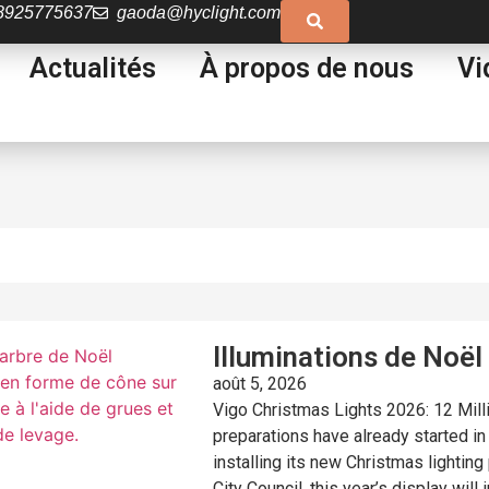
8925775637
gaoda@hyclight.com
Actualités
À propos de nous
Vi
Illuminations de Noël
août 5, 2026
Vigo Christmas Lights 2026: 12 Mil
preparations have already started in
installing its new Christmas lightin
City Council, this year’s display will