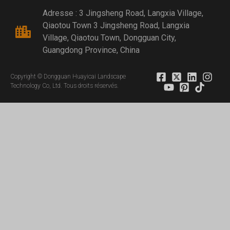
Adresse : 3 Jingsheng Road, Langxia Village,
Qiaotou Town 3 Jingsheng Road, Langxia
Village, Qiaotou Town, Dongguan City,
Guangdong Province, China
Copyright © Dongguan Huayicai Landscape
Technology Co, Ltd. Tous droits réservés.