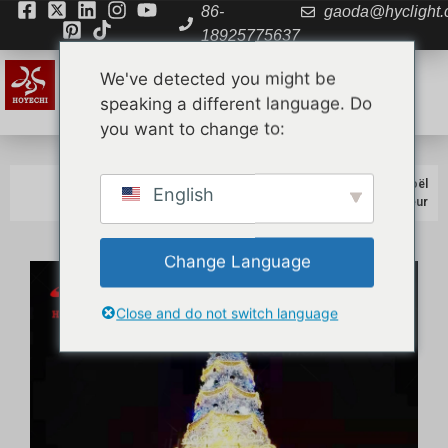
86-
gaoda@hyclight
18925775637
We've detected you might be
speaking a different language. Do
you want to change to:
Accueil
»
Produits
»
Sapins de Noël
»
HOYECHI Arbre de Noël
English
programmable DMX512 pour l'extérieur
Change Language
Close and do not switch language