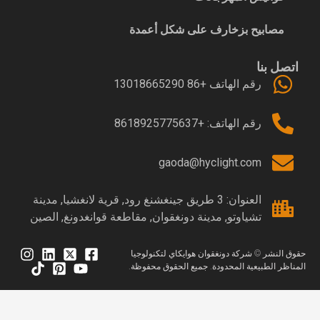
مصابيح بزخارف على شكل أعمدة
اتصل بنا
رقم الهاتف +86 13018665290
رقم الهاتف: +8618925775637
gaoda@hyclight.com
العنوان: 3 طريق جينغشنغ رود, قرية لانغشيا, مدينة
تشياوتو, مدينة دونغقوان, مقاطعة قوانغدونغ, الصين
قوق النشر © شركة دونغقوان هوايكاي لتكنولوجيا
لمناظر الطبيعية المحدودة. جميع الحقوق محفوظة.