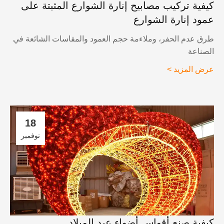
يفية تركيب مصابيح إنارة الشوارع المثبتة على
مود إنارة الشوارع
رق عدم الحفر، وملاءمة حجم العمود والمقاسات الشائعة في
لصناعة
رض المزيد >
18
نوفمبر
يفية صنع أقواس أضواء عيد الميلاد