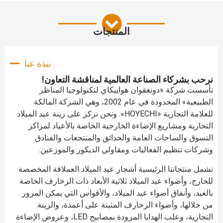
المنتجات
نبذة عنا
رحب بشركاء الصناعة العالمية لمناقشة التعاون!
أسست شركة «دونغقوان هواييكاي لتكنولوجيا المناظر
الطبيعية» المحدودة في عام 2002، وهي الشركة المالكة
للعلامة التجارية «HOYECHI». ونحن نركز على زينة عيد الميلاد
لتجارية ومشاريع الإضاءة الخارجية الخاصة بالأعياد لمراكز
لتسوق والساحات العامة والحدائق والمنتجعات والفنادق
شركات تنظيم الفعاليات ومقاولي الديكور والموزعين.
شمل منتجاتنا الرئيسية أشجار عيد الميلاد العملاقة المخصصة
لخارج، وأضواء عيد الميلاد ثلاثية الأبعاد ذات الزخارف الخاصة
العيد، وأنفاق أضواء عيد الميلاد، والأقواس التي يمكن المرور
ن خلالها، وأضواء الزخارف المثبتة على أعمدة، والزينة
التجارية، وعلب الهدايا المزودة بمصابيح LED، وعروض الإضاءة