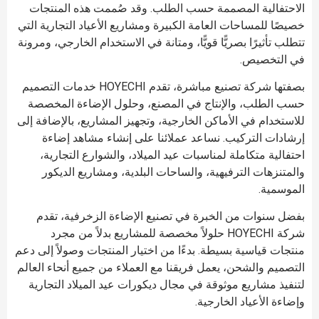
لاحتفالية المصممة حسب الطلب. وقد صُممت هذه المنتجات
صيصًا للمساحات العامة الكبيرة ومشاريع الأعياد التجارية التي
تطلب تأثيرًا بصريًّا قويًّا، ومتانة في الاستخدام الخارجي، ومرونة
ي التخصيص.
بصفتها شركة تصنيع مباشرة، تقدم HOYECHI خدمات التصميم
سب الطلب، والإنتاج في المصنع، وحلول الإضاءة المخصصة
لاستخدام في الأماكن الخارجية، وتجهيز المشاريع، بالإضافة إلى
رشادات التركيب. نساعد عملائنا على إنشاء مشاهد إضاءة
حتفالية متكاملة لمناسبات عيد الميلاد، والشوارع التجارية،
المتنزهات الترفيهية، والساحات البلدية، ومشاريع الديكور
لموسمية.
فضل سنوات من الخبرة في تصنيع الإضاءة الزخرفية، تقدم
شركة HOYECHI حلولاً مخصصة للمشاريع بدلاً من مجرد
نتجات قياسية بسيطة. بدءًا من اختيار المنتجات وصولاً إلى دعم
لتصميم والشحن، يعمل فريقنا مع العملاء من جميع أنحاء العالم
تنفيذ مشاريع موثوقة في مجال ديكورات عيد الميلاد التجارية
إضاءة الأعياد الخارجية.