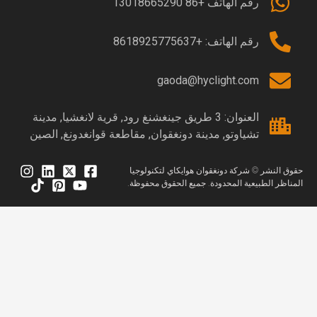
رقم الهاتف +86 13018665290
رقم الهاتف: +8618925775637
gaoda@hyclight.com
العنوان: 3 طريق جينغشنغ رود, قرية لانغشيا, مدينة
تشياوتو, مدينة دونغقوان, مقاطعة قوانغدونغ, الصين
قوق النشر © شركة دونغقوان هوايكاي لتكنولوجيا
لمناظر الطبيعية المحدودة. جميع الحقوق محفوظة.