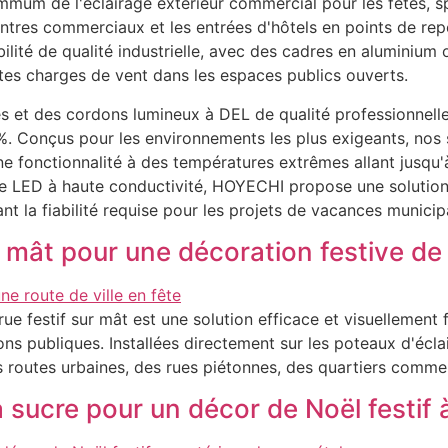
mum de l'éclairage extérieur commercial pour les fêtes, s
tres commerciaux et les entrées d'hôtels en points de repèr
ilité de qualité industrielle, avec des cadres en aluminium o
fortes charges de vent dans les espaces publics ouverts.
s et des cordons lumineux à DEL de qualité professionnelle, 
5%. Conçus pour les environnements les plus exigeants, nos 
ine fonctionnalité à des températures extrêmes allant jusqu
e LED à haute conductivité, HOYECHI propose une solution 
t la fiabilité requise pour les projets de vacances municip
ât pour une décoration festive de l
 rue festif sur mât est une solution efficace et visuellemen
ons publiques. Installées directement sur les poteaux d'écla
s routes urbaines, des rues piétonnes, des quartiers commerc
sucre pour un décor de Noël festif à