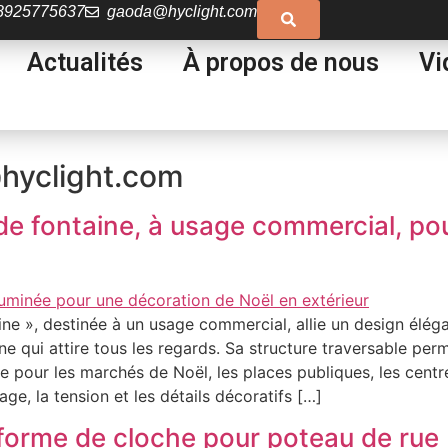
8925775637
gaoda@hyclight.com
Actualités
À propos de nous
Vi
hyclight.com
de fontaine, à usage commercial, po
ne », destinée à un usage commercial, allie un design éléga
e qui attire tous les regards. Sa structure traversable perme
le pour les marchés de Noël, les places publiques, les centr
age, la tension et les détails décoratifs […]
forme de cloche pour poteau de rue