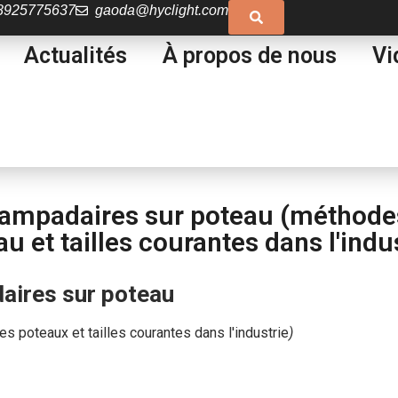
8925775637
gaoda@hyclight.com
Actualités
À propos de nous
Vi
ampadaires sur poteau (méthodes 
u et tailles courantes dans l'indu
aires sur poteau
s poteaux et tailles courantes dans l'industrie
)