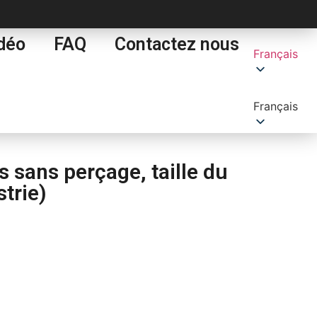
déo
FAQ
Contactez nous
Français
Français
sans perçage, taille du
strie)