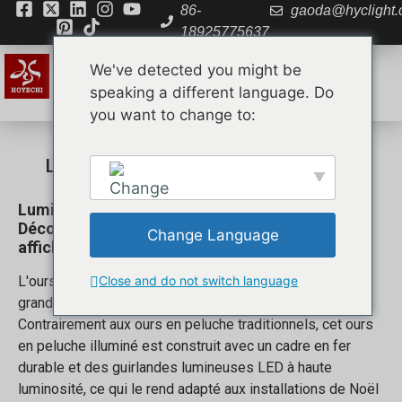
86-
gaoda@hyclight
18925775637
We've detected you might be
speaking a different language. Do
you want to change to:
À propos de nous
Contactez nous
Lumière de Noël pour ours en peluche
Lumière de Noël pour ours en peluche :
Décoration LED pour ours en peluche pour des
Change Language
affichages festifs
English
L'ourson lumineux de Noël est une décoration LED à
Close and do not switch language
grande échelle conçue pour les fêtes de fin d'année.
Contrairement aux ours en peluche traditionnels, cet ours
en peluche illuminé est construit avec un cadre en fer
durable et des guirlandes lumineuses LED à haute
luminosité, ce qui le rend adapté aux installations de Noël