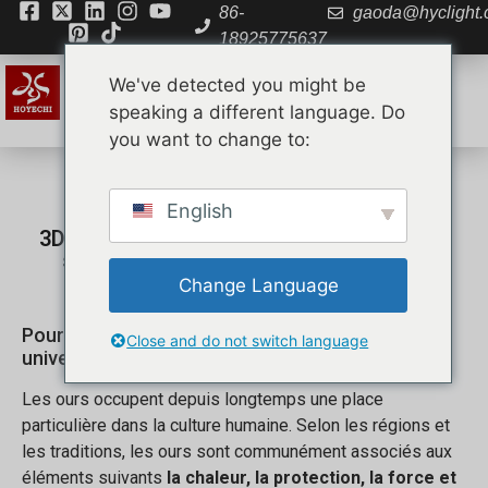
86-
gaoda@hyclight
18925775637
We've detected you might be
speaking a different language. Do
you want to change to:
English
3D Christmas Teddy Bear Motif Light : Du
symbolisme des ours aux sculptures
festives à grande échelle
Change Language
Pourquoi les ours ont toujours été un symbole
Close and do not switch language
universel
Les ours occupent depuis longtemps une place
particulière dans la culture humaine. Selon les régions et
les traditions, les ours sont communément associés aux
éléments suivants
la chaleur, la protection, la force et