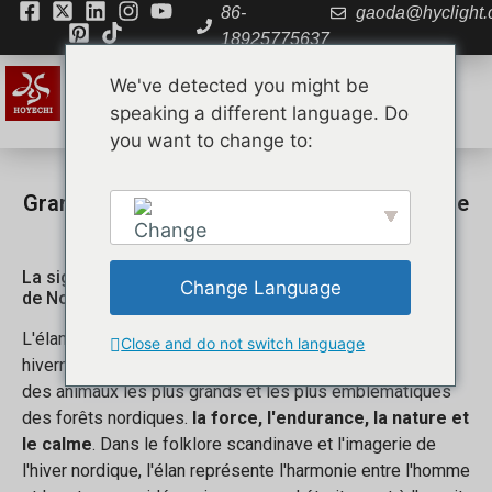
86-
gaoda@hyclight
18925775637
We've detected you might be
speaking a different language. Do
you want to change to:
À propos de nous
Contactez nous
Grande lampe de Noël orignal 3D inspirée de
la culture nordique
La signification culturelle de l'élan dans les traditions
Change Language
de Noël
English
L'élan occupe une place particulière dans la culture
Close and do not switch language
hivernale nordique et nord-américaine. L'orignal est l'un
des animaux les plus grands et les plus emblématiques
des forêts nordiques.
la force, l'endurance, la nature et
le calme
. Dans le folklore scandinave et l'imagerie de
l'hiver nordique, l'élan représente l'harmonie entre l'homme