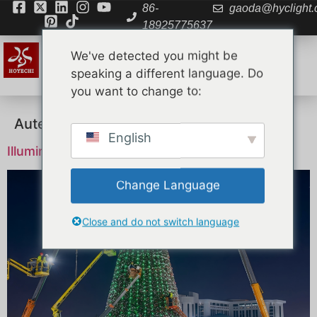
86-
gaoda@hyclight
18925775637
We've detected you might be
speaking a different language. Do
you want to change to:
Auteur/autrice :
qiny682@gmail.com
English
Illuminations de Noël à Vigo 2026
Change Language
Close and do not switch language