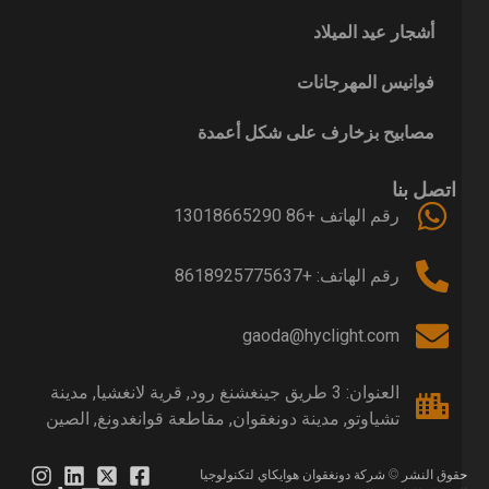
أشجار عيد الميلاد
فوانيس المهرجانات
مصابيح بزخارف على شكل أعمدة
اتصل بنا
رقم الهاتف +86 13018665290
رقم الهاتف: +8618925775637
gaoda@hyclight.com
العنوان: 3 طريق جينغشنغ رود, قرية لانغشيا, مدينة
تشياوتو, مدينة دونغقوان, مقاطعة قوانغدونغ, الصين
قوق النشر © شركة دونغقوان هوايكاي لتكنولوجيا