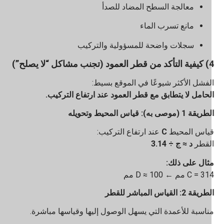
معالجة السطح المضاد للصدأ
مانع تسرب الماء
سجلات واضحة للمسؤولية والتركيب
مود (تجنب مشاكل “لا يصلح”)
لفشل الأكثر شيوعًا في الموقع بسيط:
لحامل لا يتطابق مع قطر العمود عند ارتفاع التركيب.
يقة 1 (موصى به): قياس المحيط وتحويله
ياس المحيط
C
عند ارتفاع التركيب:
لقطر
د ≈ ج ÷ 3.14
ثال على ذلك:
C =  مم ← D ≈ 100 مم
ريقة 2: القياس المباشر للقطر
ناسبة للأعمدة التي يسهل الوصول إليها وقياسها مباشرة.