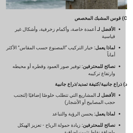
شبك المخصص
الأفضل لـ
أعمدة خاصة، وأكمام زخرفية، وأشكال غير
قياسية
لماذا يعمل:
خيار التركيب “المصنوع حسب المقاس” الأكثر
أماناً
نصائح للمحترفين:
توفير صور العمود وقطره أو محيطه
وارتفاع تركيبه
) ذراع جانبية/كتيفة تمديد/ذراع جانبية
الأفضل لـ
المشاريع التي تتطلب خلوصًا إضافيًا (لتجنب
حجب المصابيح أو الأشجار)
لماذا يعمل:
يحسن الرؤية والتباعد
نصائح للمحترفين:
زيادة حمولة الرياح - تعزيز الهيكل
وإضافة نقاط تثبيت إضافية