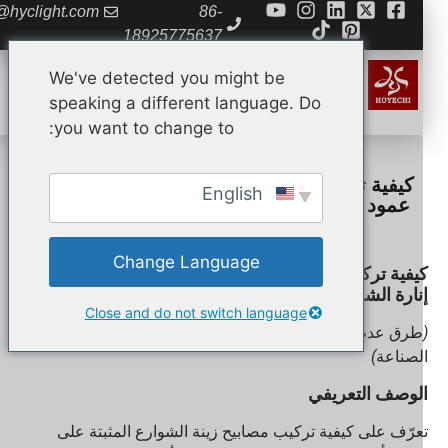
da@hyclight.com
86-
18925775637
We've detected you might be
speaking a different language. Do
you want to change to:
كيفية تركيب مصابيح إنارة الشوارع المثبتة على
English
عمود (طرق عدم الحفر، وملاءمة حجم العمود،
والمقاسات الشائعة في الصناعة)
Change Language
يفية تركيب مصابيح إنارة الشوارع المثبتة على عمود
نارة الشوارع
Close and do not switch language
طرق عدم الحفر، وملاءمة حجم العمود والمقاسات الشائعة في
لصناعة
)
لوصف التعريفي
عرّف على كيفية تركيب مصابيح زينة الشوارع المثبتة على