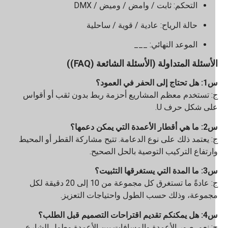
التحكم: ثابت / وامض / وميض / DMX
حالة الرياح: عادية / قوية / ساحلية
الموعد النهائي: ___
لأسئلة المتداولة (الأسئلة الشائعة (FAQ))
تاج إلى الحفر في العمود؟
: تستخدم معظم المشاريع أحزمة ربط بدون ثقب أو أقواس
لى شكل حرف U.
أقطار الأعمدة التي يمكن دعمها؟
: يعتمد ذلك على نوع الدعامة. تتيح مشاركة القطر أو المحيط
ارتفاع التركيب التوصية بالحل الصحيح.
مدة التي يستغرقها التثبيت؟
ج: عادةً ما تستغرق كل مجموعة من 10 إلى 20 دقيقة لكل
جموعة، وذلك حسب الطول واحتياجات التعزيز.
م تقديم اقتراحات التصميم قبل الطلب؟
: نعم. صور الأعمدة والمسافات بين الأعمدة وطول الشارع