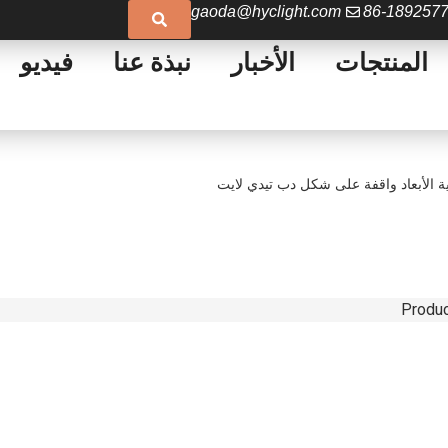
gaoda@hyclight.com
86-189257
المنتجات
الأخبار
نبذة عنا
فيديو
اثية الأبعاد واقفة على شكل دب تيدي لايت