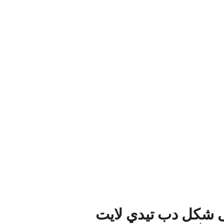
 على شكل دب تيدي لايت