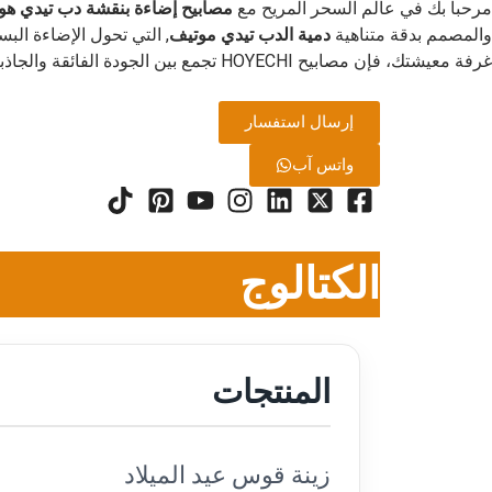
مرحباً بك في عالم السحر المريح مع
مصابيح إضاءة بنقشة دب تيدي ه
والمصمم بدقة متناهية
دمية الدب تيدي موتيف
, التي تحول الإضاءة الب
غرفة معيشتك، فإن مصابيح HOYECHI تجمع بين الجودة الفائقة والجاذبية المحببة التي لا يحدها زمن. اكتشف المزيج المثالي من الضوء والراحة، المصممة لإثارة البهجة وتهدئة الروح.
إرسال استفسار
واتس آب
الكتالوج
المنتجات
زينة قوس عيد الميلاد