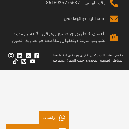
رقم الهاتف: +8618925775637
gaoda@hyclight.com
العنوان: 3 طريق جينغشنغ رود, قرية لانغشيا, مدينة
تشياوتو, مدينة دونغقوان, مقاطعة قوانغدونغ, الصين
قوق النشر © شركة دونغقوان هوايكاي لتكنولوجيا
لمناظر الطبيعية المحدودة. جميع الحقوق محفوظة.
واتساب