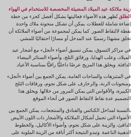
ينة ملائكة عيد الميلاد المضيئة المخصصة للاستخدام في الهواء
لطلق
تُظهر هذه الأضواء فعاليتها بشكل أفضل كجزء من خطة
ضاءة شاملة للعطلات. يمكن أن تشكل منحوتة ملاك واحدة
قطة لالتقاط الصور. كما يمكن لمجموعة من أضواء الملائكة أن
خلق مشهدًا رسميًا عند المدخل أو مسارًا احتفاليًا للمشي.
ي مراكز التسوق، يمكن تنسيق أضواء «أنجل» مع أشجار عيد
لميلاد، وعلب الهدايا، ورقائق الثلج، وأضواء الستائر البيضاء
لدافئة. ويخلق هذا المزيج عرضًا داخليًّا راقيًّا بمناسبة الأعياد.
ي المتنزهات والساحات العامة، يمكن الجمع بين أضواء «أنجل»
منحوتات الرنة، والزخارف على شكل نجوم، ورقاقات الثلج
لكبيرة، والأقواس التي يمكن المرور من خلالها. ويخلق هذا
لتصميم عدة نقاط لالتقاط الصور في أنحاء الموقع.
النسبة لمداخل الكنائس والفنادق والمنتجعات، يمكن الجمع بين
لأضواء التي تحمل أشكال الملائكة والأشجار ذات اللون الأبيض
لدافئ، والزينة على شكل نجوم، وأضواء الأكاليل، والخطوط
لذهبية الناعمة. وتبدو النتيجة أكثر أناقة من الزينة الملونة على