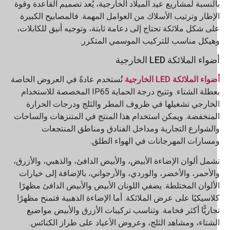
النسبة لمشاريع عيد الميلاد الخارجية، يُعد تصميم القاعدة وقوة
لإطار وترتيب الأسلاك من العوامل المهمة. فالمصابيح الكبيرة
لى شكل ملائكة تحتاج إلى دعامة ثابتة، وتوجيه أنيق للكابلات،
هيكل مناسب للتركيب الموسمي المتكرر.
واء الملائكة LED الخارجية
واء الملائكة LED الخارجية
تُستخدم عادةً في العروض الخاصة
بعطلة الشتاء. وتتيح درجة الحماية IP65 المخصصة للاستخدام
لخارجي تشغيلها في ظروف المطر والثلج ودرجات الحرارة
لمنخفضة. ويمكن استخدام هذا المنتج في المتنزهات والساحات
الشوارع التجارية ومداخل الفنادق ومناطق المنتجعات
مسارات المهرجانات في الهواء الطلق.
شمل ألوان الإضاءة الأبيض، والأبيض الدافئ، والذهبي، والأزرق،
الأحمر، والأخضر، والوردي، والأرجواني، بالإضافة إلى خيارات
لألوان المختلطة. يضفي اللونان الأبيض والأبيض الدافئ مظهرًا
لاسيكيًا على عرض الملائكة. أما الإضاءة الذهبية فتمنح مظهرًا
جاريًّا أكثر فخامة. وتناسب تركيبات الأزرق والأبيض مواضيع
لشتاء، ومشاهد الثلج، وعروض الأعياد على طراز الكنائس.