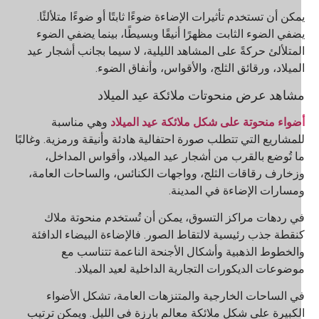
مكن أن تستخدم تأثيرات الإضاءة ضوءًا ثابتًا أو ضوءًا متلألئًا.
ضفي الضوء الثابت مظهرًا أنيقًا وبسيطًا، بينما يضفي الضوء
لمتلألئ حركةً على المشاهد الليلية، لا سيما بجانب أشجار عيد
لميلاد، ورقائق الثلج، والأقواس، وأنفاق الضوء.
شاهد عرض منحوتات ملائكة عيد الميلاد
ضواء منحوتة على شكل ملائكة عيد الميلاد
وهي مناسبة
لمشاريع التي تتطلب صورة احتفالية هادئة وأنيقة ورمزية. وغالبًا
ا تُوضع بالقرب من أشجار عيد الميلاد، وأقواس المداخل،
زخارف رقاقات الثلج، وواجهات الكنائس، والساحات العامة،
مسارات الإضاءة في المدينة.
ي ردهات مراكز التسوق، يمكن أن تُستخدم منحوتة ملاك
نقطة جذب رئيسية لالتقاط الصور. فالإضاءة البيضاء الدافئة
الخطوط الذهبية وأشكال الأجنحة الناعمة تتناسب مع
وضوعات الديكورات التجارية الداخلية لعيد الميلاد.
ي الساحات الخارجية والمتنزهات العامة، تشكل الأضواء
لكبيرة على شكل ملائكة معالم بارزة في الليل. ويمكن ترتيب