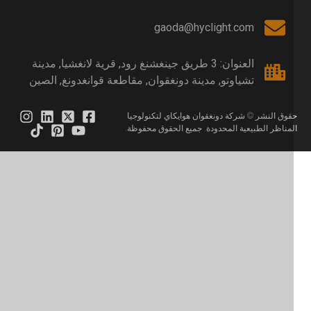
gaoda@hyclight.com
العنوان: 3 طريق جينغشنغ رود, قرية لانغشيا, مدينة
تشياوتو, مدينة دونغقوان, مقاطعة قوانغدونغ, الصين
قوق النشر © شركة دونغقوان هوايكاي لتكنولوجيا
لمناظر الطبيعية المحدودة. جميع الحقوق محفوظة.