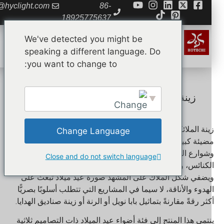
da@hyclight.com
86-
18925775637
We've detected you might be
speaking a different language. Do
you want to change to:
زينة ملائكة عيد الميلاد المضيئة للاستخدام
الخارجي
ينة الملائكة المضيئة الخارجية الخاصة بعيد الميلاد هي منحوتات
Change Language
ضيئة كبيرة تُستخدم في مشاريع الإضاءة الخاصة بالأعياد،
English
شوارع المدن، ومناطق التسوق، والحدائق العامة، وعروض
Close and do not switch language
لكنائس، وأسواق عيد الميلاد، ومساحات الفعاليات التجارية.
يضفي شكل الملاك على المشهد صورة عيد ميلاد تبعث على
لهدوء والأناقة، لا سيما في المشاريع التي تتطلب أسلوبًا بصريًّا
كثر رقةً مقارنةً بتماثيل بابا نويل أو الرنة أو زينة صناديق الهدايا.
نتمي هذا المنتج إلى فئة أضواء عيد الميلاد ذات التصاميم ثلاثية