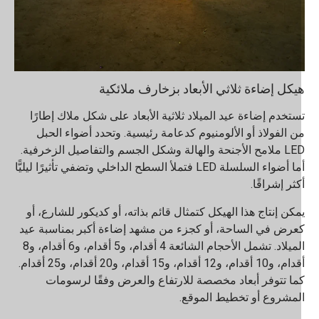
يكل إضاءة ثلاثي الأبعاد بزخارف ملائكية
ستخدم إضاءة عيد الميلاد ثلاثية الأبعاد على شكل ملاك إطارًا
ن الفولاذ أو الألومنيوم كدعامة رئيسية. وتحدد أضواء الحبل
LED ملامح الأجنحة والهالة وشكل الجسم والتفاصيل الزخرفية.
أما أضواء السلسلة LED فتملأ السطح الداخلي وتضفي تأثيرًا ليليًّا
كثر إشراقًا.
مكن إنتاج هذا الهيكل كتمثال قائم بذاته، أو كديكور للشارع، أو
عرض في الساحة، أو كجزء من مشهد إضاءة أكبر بمناسبة عيد
الميلاد. تشمل الأحجام الشائعة 4 أقدام، و5 أقدام، و6 أقدام، و8
أقدام، و10 أقدام، و12 أقدام، و15 أقدام، و20 أقدام، و25 أقدام.
ما تتوفر أبعاد مخصصة للارتفاع والعرض وفقًا لرسومات
لمشروع أو تخطيط الموقع.