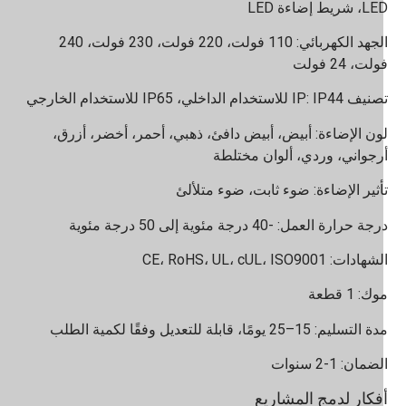
 شريط إضاءة LED
الجهد الكهربائي: 110 فولت، 220 فولت، 230 فولت، 240
لت، 24 فولت
IP: IP44 للاستخدام الداخلي، IP65 للاستخدام الخارجي
ون الإضاءة: أبيض، أبيض دافئ، ذهبي، أحمر، أخضر، أزرق،
رجواني، وردي، ألوان مختلطة
أثير الإضاءة: ضوء ثابت، ضوء متلألئ
جة حرارة العمل: -40 درجة مئوية إلى 50 درجة مئوية
هادات: CE، RoHS، UL، cUL، ISO9001
ك: 1 قطعة
التسليم: 15–25 يومًا، قابلة للتعديل وفقًا لكمية الطلب
ضمان: 1-2 سنوات
فكار لدمج المشاريع