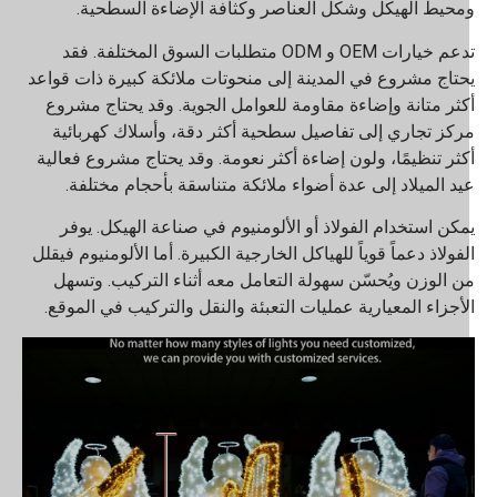
محيط الهيكل وشكل العناصر وكثافة الإضاءة السطحية.
تدعم خيارات OEM و ODM متطلبات السوق المختلفة. فقد
حتاج مشروع في المدينة إلى منحوتات ملائكة كبيرة ذات قواعد
كثر متانة وإضاءة مقاومة للعوامل الجوية. وقد يحتاج مشروع
ركز تجاري إلى تفاصيل سطحية أكثر دقة، وأسلاك كهربائية
كثر تنظيمًا، ولون إضاءة أكثر نعومة. وقد يحتاج مشروع فعالية
يد الميلاد إلى عدة أضواء ملائكة متناسقة بأحجام مختلفة.
مكن استخدام الفولاذ أو الألومنيوم في صناعة الهيكل. يوفر
لفولاذ دعماً قوياً للهياكل الخارجية الكبيرة. أما الألومنيوم فيقلل
ن الوزن ويُحسّن سهولة التعامل معه أثناء التركيب. وتسهل
لأجزاء المعيارية عمليات التعبئة والنقل والتركيب في الموقع.