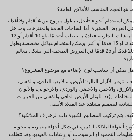
ا هو الحجم المناسب للأماكن العامة؟
يمكن استخدام أضواء «أنجل» بطول يتراوح بين 4 أقدام و8 أقدام
ي العروض الصغيرة. أما الساحات العامة والمتنزهات ومداخل
المنشآت التجارية، فعادةً ما تتطلب أحجامًا تبلغ 10 أقدام أو 12
قدمًا أو 15 قدمًا أو أكبر. ويمكن استخدام هياكل مخصصة بطول
20 قدمًا أو 25 قدمًا في العروض الضخمة التي تشكل معالم
ارزة.
ل يمكن أن يتناسب لون الإضاءة مع موضوع المشروع؟
عم. تتوفر الألوان التالية: الأبيض، والأبيض الدافئ، والذهبي،
الأزرق، والأحمر، والأخضر، والوردي، والأرجواني، والألوان
لمختلطة. ويُعد اللونان الأبيض الدافئ والذهبي من الخيارات
لشائعة لتصميم مشاهد عيد الميلاد الأنيقة.
يف يتم تركيب المصابيح الكبيرة ذات الزخارف الملائكية؟
ُورد أضواء الملائكة الكبيرة في شكل أجزاء معيارية مصحوبة
تعليمات التجميع أو الرسومات أو إرشادات بالفيديو. وقد تتطلب