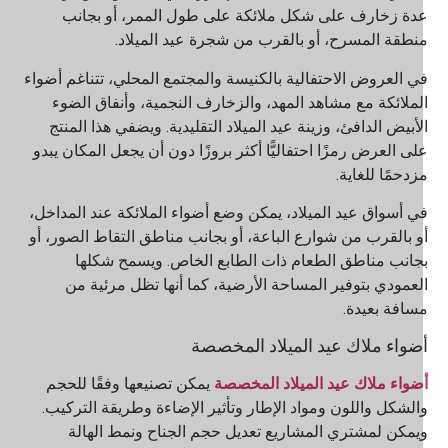
دة زخارف على شكل ملائكة على طول الممر، أو بجانب
نطقة المسرح، أو بالقرب من شجرة عيد الميلاد.
ي العروض الاحتفالية بالكنيسة والمجتمع المحلي، تتناغم أضواء
لملائكة مع مشاهد المهد، والزخارف النجمية، وأنفاق الضوء
لأبيض الدافئ، وزينة عيد الميلاد التقليدية. ويضفي هذا المنتج
لى العرض رمزًا احتفاليًّا أكثر بروزًا دون أن يجعل المكان يبدو
زدحمًا للغاية.
ي أسواق عيد الميلاد، يمكن وضع أضواء الملائكة عند المداخل،
و بالقرب من شوارع الباعة، أو بجانب مناطق التقاط الصور، أو
جانب مناطق الطعام ذات الطابع الخاص. ويسمح شكلها
لعمودي بتوفير المساحة الأرضية، كما أنها تظل مرئية من
سافة بعيدة.
ضواء ملاك عيد الميلاد المخصصة
ضواء ملاك عيد الميلاد المخصصة
يمكن تصنيعها وفقًا للحجم
الشكل واللون ومواد الإطار وتأثير الإضاءة وطريقة التركيب.
يمكن لمشتري المشاريع تعديل حجم الجناح ونمط الهالة